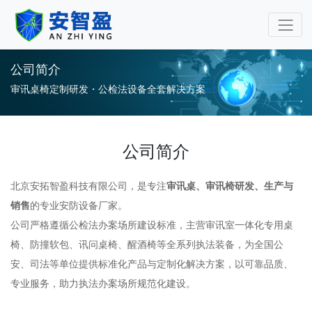
审讯桌审讯椅专业厂家-安
公司简介
审讯桌椅定制研发・公检法设备全套解决方案
公司简介
北京安拓智盈科技有限公司，是专注
审讯桌、审讯椅研发、生产与
销售
的专业安防设备厂家。
公司严格遵循公检法办案场所建设标准，主营审讯室一体化专用桌
椅、防撞软包、讯问桌椅、醒酒椅等全系列执法装备，为全国公
安、司法等单位提供标准化产品与定制化解决方案，以可靠品质、
专业服务，助力执法办案场所规范化建设。