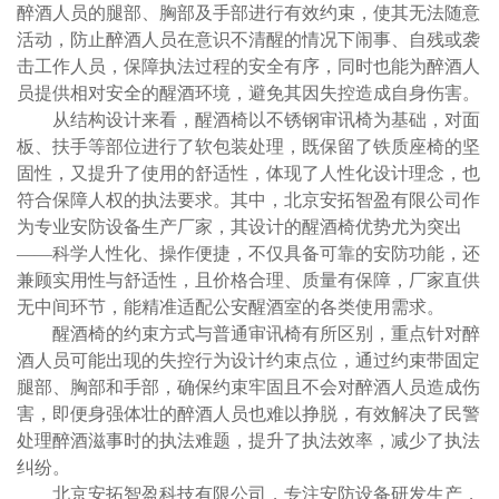
醉酒人员的腿部、胸部及手部进行有效约束，使其无法随意
活动，防止醉酒人员在意识不清醒的情况下闹事、自残或袭
击工作人员，保障执法过程的安全有序，同时也能为醉酒人
员提供相对安全的醒酒环境，避免其因失控造成自身伤害。
从结构设计来看，醒酒椅以
不锈钢
审讯椅为基础，对面
板、扶手等部位进行了软包装处理，既保留了铁质座椅的坚
固性，又提升了使用的舒适性，体现了人性化设计理念，也
符合保障人权的执法要求。其中，北京
安拓智盈
有限公司作
为专业安防设备生产厂家，其设计的醒酒椅优势尤为突出
——科学人性化、操作便捷，不仅具备可靠的安防功能，还
兼顾实用性与舒适性，且价格合理、质量有保障，厂家直供
无中间环节，能精准适配公安醒酒室的各类使用需求。
醒酒椅的约束方式与普通审讯椅有所区别，重点针对醉
酒人员可能出现的失控行为设计约束点位，
通过约束带
固定
腿部、胸部和手
部
，确保约束牢固且不会对醉酒人员造成伤
害，即便身强体壮的醉酒人员也难以挣脱，有效解决了民警
处理醉酒滋事时的执法难题，提升了执法效率，减少了执法
纠纷。
北京
安拓智盈
科技有限公司，专注安防设备研发生产，