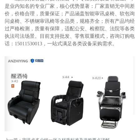
是业内知名的专业厂家，核心优势显著：厂家直销无中间差
价，价格合理
，质量保证
；产品涵盖
智能审讯桌椅
、软包
询
问桌椅
、不锈钢审讯椅等全品类，规格齐全；所有产品均经
过严格检测，质量有保障，适配公安、检察院、法院等各类
执法司法场景。目前支持批发、零售双重模式，咨询订购电
话：
15011530013
，一站式满足各类设备采购需求。
上一篇：
审讯桌多少钱一张？材质标准及选购要点详解