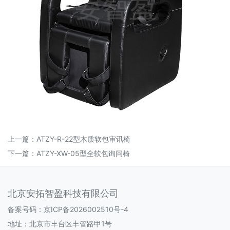
上一篇：
ATZY-R-22型木质软包审讯椅
下一篇：
ATZY-XW-05型全软包询问椅
北京安拓智盈科技有限公司
备案号码：
京ICP备2026002510号-4
地址：北京市丰台区丰管路甲1号